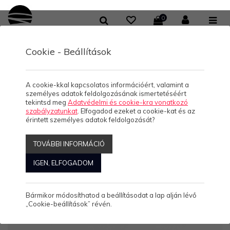
0
Cookie - Beállítások
KOLLEKCIÓK
Retro bögre
A cookie-kkal kapcsolatos információért, valamint a
személyes adatok feldolgozásának ismertetéséért
tekintsd meg
Adatvédelmi és cookie-kra vonatkozó
szabályzatunkat
. Elfogadod ezeket a cookie-kat és az
érintett személyes adatok feldolgozását?
Szűrők:
RETRO BÖGRE
TOVÁBBI INFORMÁCIÓ
IGEN, ELFOGADOM
Rendezés:
ABC
Népszerű
Ár
Akciós
Kiemelt
Új
Megjelenítve: 1-24
Összesen: 18 Termék
Bármikor módosíthatod a beállításodat a lap alján lévő
„Cookie-beállítások” révén.