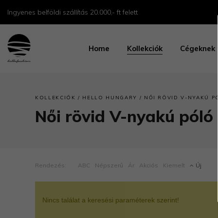
Ingyenes belföldi szállítás 20.000,- ft felett
Home
Kollekciók
Cégeknek
/
/
KOLLEKCIÓK
HELLO HUNGARY
NŐI RÖVID V-NYAKÚ P
Női rövid V-nyakú póló
Rendezés:
ABC
Népszerű
Ár
Akciós
Kiemelt
Új
Nincs találat a keresési paraméterek szerint!