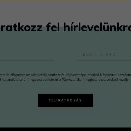
Iratkozz fel hírlevelünkr
em és elfogadom az Adatkezelő adatkezelési tájékoztatóját, továbbá kifejezetten hozzájá
l használata során megadott adataimat a Tájékoztatóban meghatározott célokból kezelje.
FELIRATKOZÁS