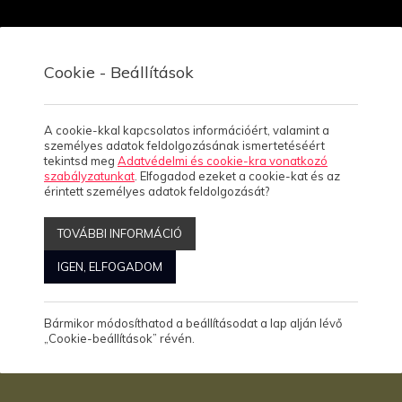
Cookie - Beállítások
Viszonteladóknak
Rólunk
Kapcsolat, üzletek
A cookie-kkal kapcsolatos információért, valamint a
személyes adatok feldolgozásának ismertetéséért
tekintsd meg
Adatvédelmi és cookie-kra vonatkozó
szabályzatunkat
. Elfogadod ezeket a cookie-kat és az
ÓLÓ
érintett személyes adatok feldolgozását?
TOVÁBBI INFORMÁCIÓ
IGEN, ELFOGADOM
Megjelenítve: 1-24
Összesen: 0 Termék
Bármikor módosíthatod a beállításodat a lap alján lévő
„Cookie-beállítások” révén.