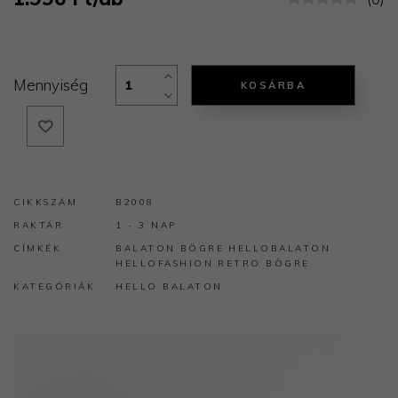
Mennyiség
KOSÁRBA
CIKKSZÁM
B2008
RAKTÁR
1 - 3 NAP
CÍMKÉK
BALATON
BÖGRE
HELLOBALATON
HELLOFASHION
RETRO BÖGRE
KATEGÓRIÁK
HELLO BALATON