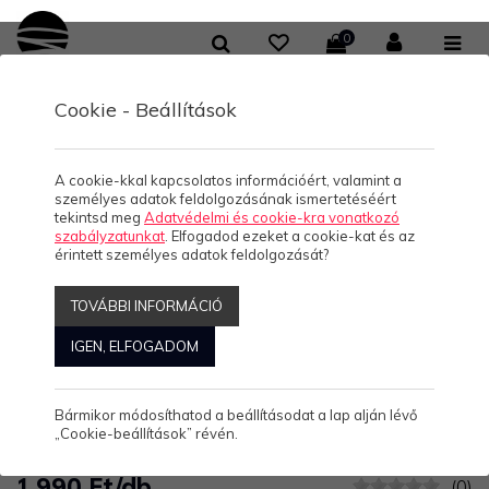
0
Cookie - Beállítások
/
/
KOLLEKCIÓK
HELLO BALATON
MY LOVELY PLACE BALATON - RETRO BÖGRE
My lovely place Balaton -
A cookie-kkal kapcsolatos információért, valamint a
személyes adatok feldolgozásának ismertetéséért
RETRO BÖGRE
tekintsd meg
Adatvédelmi és cookie-kra vonatkozó
szabályzatunkat
. Elfogadod ezeket a cookie-kat és az
érintett személyes adatok feldolgozását?
My lovely place
TOVÁBBI INFORMÁCIÓ
Balaton - RETRO
IGEN, ELFOGADOM
BÖGRE
Bármikor módosíthatod a beállításodat a lap alján lévő
„Cookie-beállítások” révén.
1.990 Ft/db
(0)