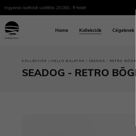
Ingyenes belföldi szállítás 20.000,- ft felett
Home
Kollekciók
Cégeknek
/
/
KOLLEKCIÓK
HELLO BALATON
SEADOG - RETRO BÖGR
SEADOG - RETRO BÖG