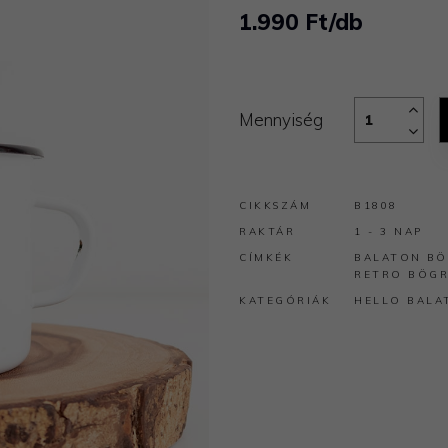
1.990 Ft/db
Mennyiség
CIKKSZÁM
B1808
RAKTÁR
1 - 3 NAP
CÍMKÉK
BALATON
BÖ
RETRO BÖG
KATEGÓRIÁK
HELLO BALA