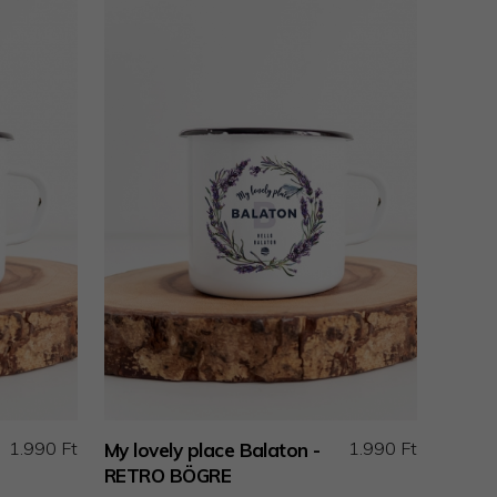
1.990 Ft
1.990 Ft
My lovely place Balaton -
RETRO BÖGRE