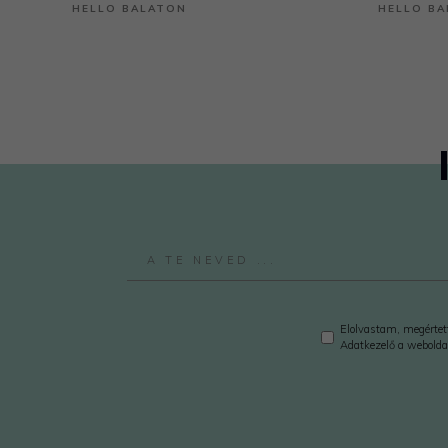
HELLO BALATON
HELLO B
Elolvastam, megértett
Adatkezelő a webolda