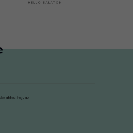
HELLO BALATON
e
rulok ahhoz, hogy az