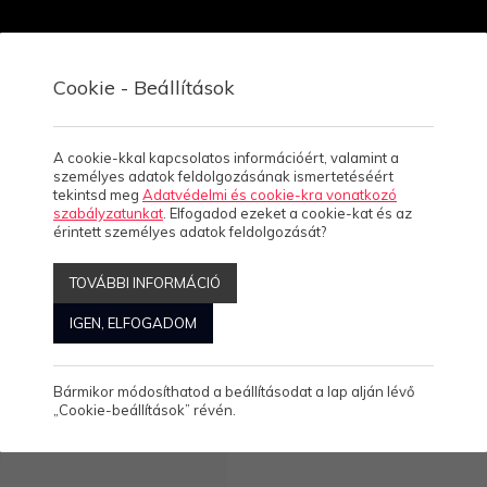
Cookie - Beállítások
Viszonteladóknak
Rólunk
Kapcsolat, üzletek
A cookie-kkal kapcsolatos információért, valamint a
személyes adatok feldolgozásának ismertetéséért
tekintsd meg
Adatvédelmi és cookie-kra vonatkozó
szabályzatunkat
. Elfogadod ezeket a cookie-kat és az
E
érintett személyes adatok feldolgozását?
RE
TOVÁBBI INFORMÁCIÓ
IGEN, ELFOGADOM
Bármikor módosíthatod a beállításodat a lap alján lévő
„Cookie-beállítások” révén.
SEADOG -