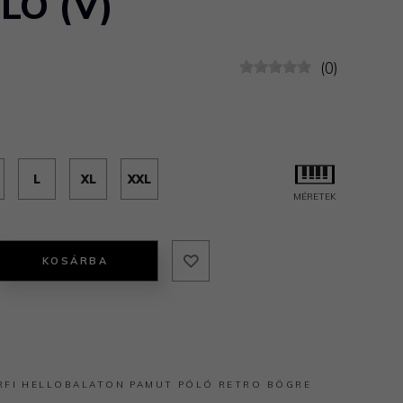
ÓLÓ (V)
(0)
L
XL
XXL
MÉRETEK
KOSÁRBA
RFI
HELLOBALATON
PAMUT
PÓLÓ
RETRO BÖGRE