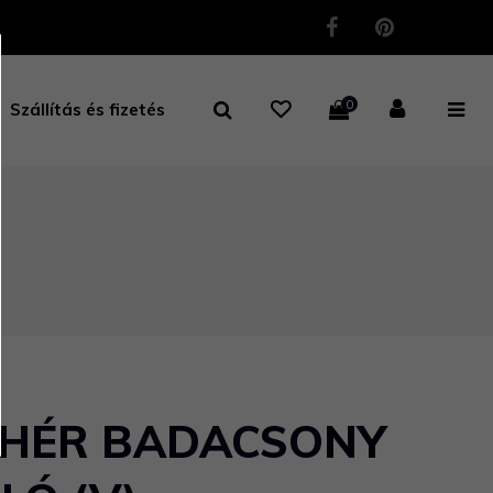
0
Szállítás és fizetés
EHÉR BADACSONY