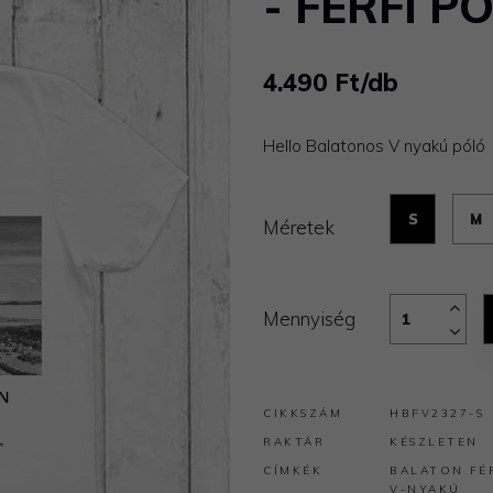
- FÉRFI P
4.490 Ft/db
Hello Balatonos V nyakú póló
S
M
Méretek
Mennyiség
CIKKSZÁM
HBFV2327-S
RAKTÁR
KÉSZLETEN
CÍMKÉK
BALATON
FÉ
V-NYAKÚ