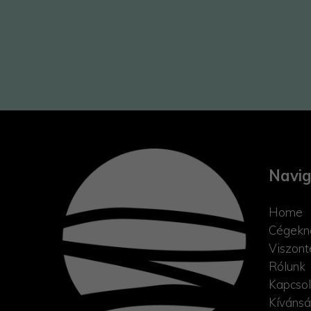
Navig
Home
Cégekn
Viszont
Rólunk
Kapcsol
Kívánsá