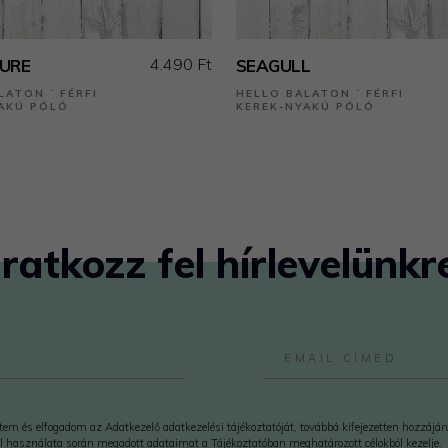
4.490 Ft
URE
SEAGULL
LATON ˙ FÉRFI
HELLO BALATON ˙ FÉRFI
AKÚ PÓLÓ
KEREK-NYAKÚ PÓLÓ
Iratkozz fel hírlevelünkr
em és elfogadom az Adatkezelő adatkezelési tájékoztatóját, továbbá kifejezetten hozzájá
l használata során megadott adataimat a Tájékoztatóban meghatározott célokból kezelje.