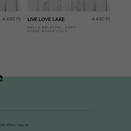
4.490 Ft
4.490 Ft
LIVE LOVE LAKE
HELLO BALATON ˙ FÉRFI
KEREK-NYAKÚ PÓLÓ
e
rulok ahhoz, hogy az