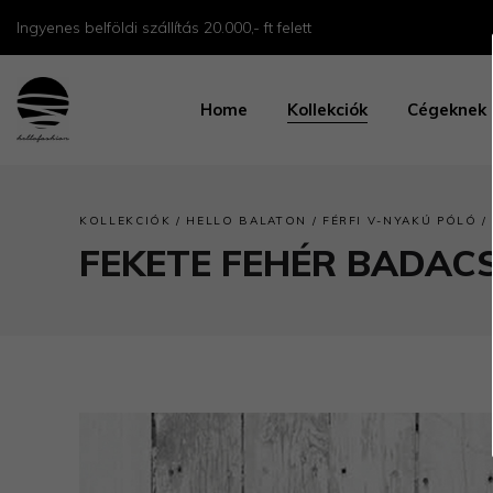
Ingyenes belföldi szállítás 20.000,- ft felett
Home
Kollekciók
Cégeknek
/
/
/
KOLLEKCIÓK
HELLO BALATON
FÉRFI V-NYAKÚ PÓLÓ
FEKETE FEHÉR BADACS