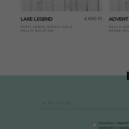
4.490 Ft
LAKE LEGEND
ADVENT
FÉRFI KEREK-NYAKÚ PÓLÓ ˙
HELLO BA
HELLO BALATON
KEREK-NY
Elolvastam, megértett
Adatkezelő a webolda