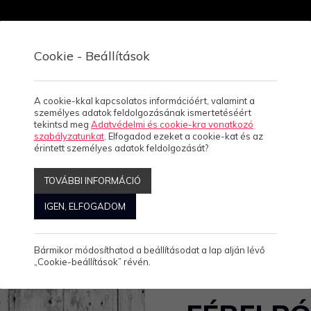
Cookie - Beállítások
Viszonteladóknak
Rólunk
Kapcsolat, üzletek
A cookie-kkal kapcsolatos információért, valamint a
személyes adatok feldolgozásának ismertetéséért
tekintsd meg
Adatvédelmi és cookie-kra vonatkozó
szabályzatunkat
. Elfogadod ezeket a cookie-kat és az
FEKETE FEHÉR BADACSONY - FÉRFI PÓLÓ (V)
érintett személyes adatok feldolgozását?
ONY - FÉRFI PÓLÓ (V)
TOVÁBBI INFORMÁCIÓ
IGEN, ELFOGADOM
Bármikor módosíthatod a beállításodat a lap alján lévő
„Cookie-beállítások” révén.
FEKETE F