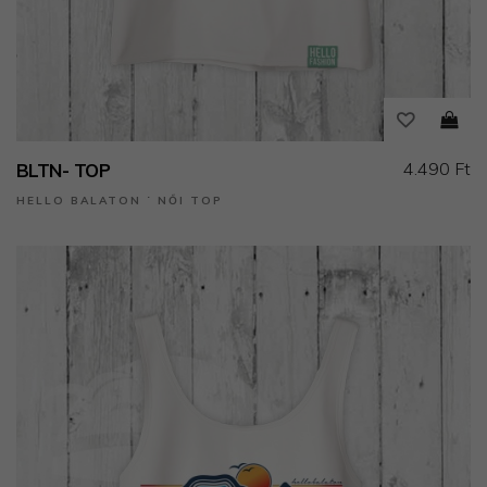
4.490 Ft
BLTN- TOP
HELLO BALATON ˙ NŐI TOP