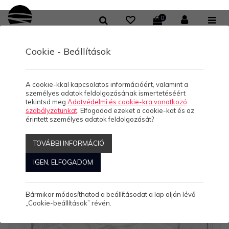
0
Cookie - Beállítások
KOLLEKCIÓK
Kollekciók
A cookie-kkal kapcsolatos információért, valamint a
személyes adatok feldolgozásának ismertetéséért
tekintsd meg
Adatvédelmi és cookie-kra vonatkozó
szabályzatunkat
. Elfogadod ezeket a cookie-kat és az
érintett személyes adatok feldolgozását?
Rendezés:
ABC
Népszerű
Ár
Akciós
Kiemelt
Új
TOVÁBBI INFORMÁCIÓ
Megjelenítve: 97-120
Összesen: 983 Termék
IGEN, ELFOGADOM
Bármikor módosíthatod a beállításodat a lap alján lévő
„Cookie-beállítások” révén.