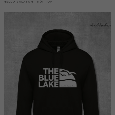
HELLO BALATON ˙ NŐI TOP