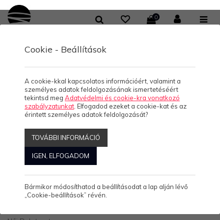
0
Cookie - Beállítások
/
/
/
KOLLEKCIÓK
HELLO BALATON
NŐI TOP
HAPPY MEMORIES- TOP
HAPPY MEMORIES- TOP
A cookie-kkal kapcsolatos információért, valamint a
személyes adatok feldolgozásának ismertetéséért
tekintsd meg
Adatvédelmi és cookie-kra vonatkozó
szabályzatunkat
. Elfogadod ezeket a cookie-kat és az
érintett személyes adatok feldolgozását?
HAPPY MEMORIES-
TOVÁBBI INFORMÁCIÓ
TOP
IGEN, ELFOGADOM
Bármikor módosíthatod a beállításodat a lap alján lévő
3.990 Ft/db
4.490 Ft/db
(0)
„Cookie-beállítások” révén.