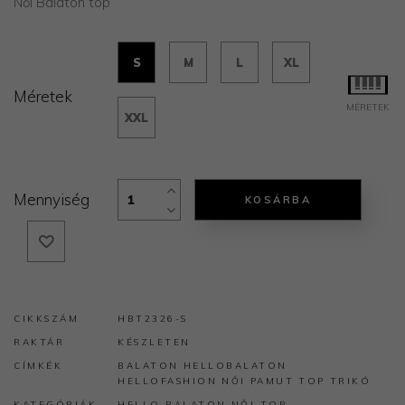
Női Balaton top
S
M
L
XL
Méretek
MÉRETEK
XXL
Mennyiség
KOSÁRBA
CIKKSZÁM
HBT2326-S
RAKTÁR
KÉSZLETEN
CÍMKÉK
BALATON
HELLOBALATON
HELLOFASHION
NŐI
PAMUT
TOP
TRIKÓ
KATEGÓRIÁK
HELLO BALATON
NŐI TOP