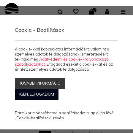
0
Cookie - Beállítások
/
/
/
KOLLEKCIÓK
HELLO BALATON
FÉRFI KEREK-NYAKÚ PÓLÓ
LAKE HAIR
LAKE HAIR
A cookie-kkal kapcsolatos információért, valamint a
személyes adatok feldolgozásának ismertetéséért
tekintsd meg
Adatvédelmi és cookie-kra vonatkozó
szabályzatunkat
. Elfogadod ezeket a cookie-kat és az
érintett személyes adatok feldolgozását?
LAKE HAIR
TOVÁBBI INFORMÁCIÓ
IGEN, ELFOGADOM
4.490 Ft/db
(0)
Bármikor módosíthatod a beállításodat a lap alján lévő
Rövid ujjú, kerek nyakú férfi egyedi póló.
„Cookie-beállítások” révén.