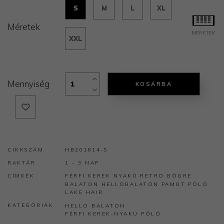
S
M
L
XL
Méretek
MÉRETEK
XXL
Mennyiség
KOSÁRBA
CIKKSZÁM
HB201814-S
RAKTÁR
1 - 3 NAP
CÍMKÉK
FÉRFI
KEREK NYAKÚ
RETRO BÖGRE
BALATON
HELLOBALATON
PAMUT
PÓLÓ
LAKE HAIR
KATEGÓRIÁK
HELLO BALATON
FÉRFI KEREK-NYAKÚ PÓLÓ