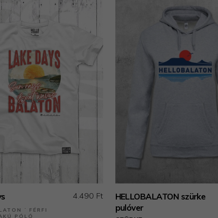
4.490 Ft
ys
HELLOBALATON szürke
pulóver
LATON ˙ FÉRFI
AKÚ PÓLÓ