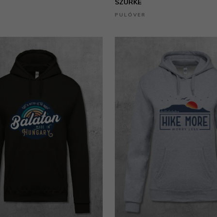
SZÜRKE
PULÓVER