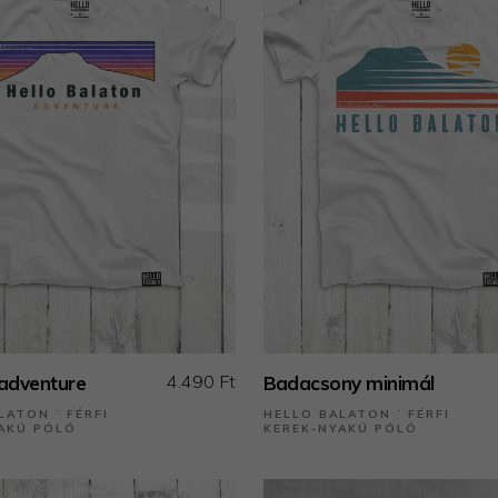
4.490 Ft
adventure
Badacsony minimál
LATON ˙ FÉRFI
HELLO BALATON ˙ FÉRFI
AKÚ PÓLÓ
KEREK-NYAKÚ PÓLÓ