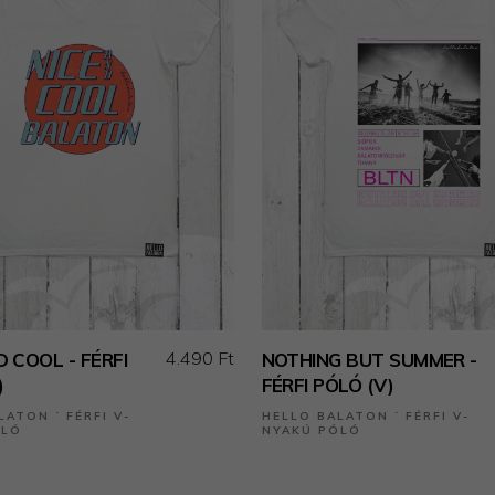
4.490 Ft
D COOL - FÉRFI
NOTHING BUT SUMMER -
)
FÉRFI PÓLÓ (V)
LATON ˙ FÉRFI V-
HELLO BALATON ˙ FÉRFI V-
ÓLÓ
NYAKÚ PÓLÓ