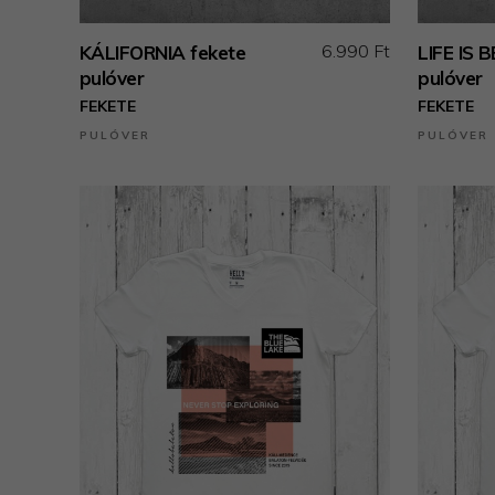
6.990 Ft
KÁLIFORNIA fekete
LIFE IS 
pulóver
pulóver
FEKETE
FEKETE
PULÓVER
PULÓVER