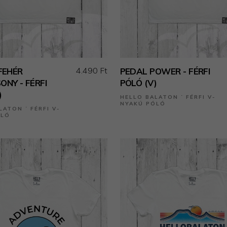
4.490 Ft
FEHÉR
PEDAL POWER - FÉRFI
NY - FÉRFI
PÓLÓ (V)
)
HELLO BALATON ˙ FÉRFI V-
NYAKÚ PÓLÓ
LATON ˙ FÉRFI V-
ÓLÓ