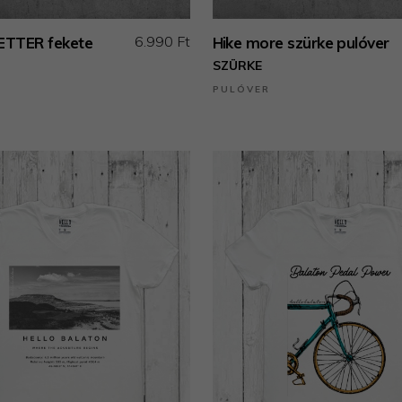
6.990 Ft
BETTER fekete
Hike more szürke pulóver
SZÜRKE
PULÓVER