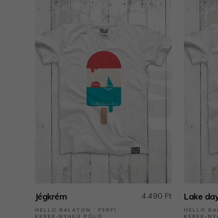
4.490 Ft
Jégkrém
Lake da
HELLO BALATON ˙ FÉRFI
HELLO BA
KEREK-NYAKÚ PÓLÓ
KEREK-NY