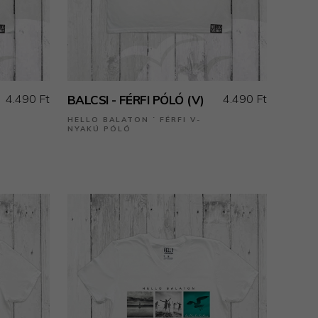
4.490 Ft
4.490 Ft
BALCSI - FÉRFI PÓLÓ (V)
HELLO BALATON ˙ FÉRFI V-
NYAKÚ PÓLÓ