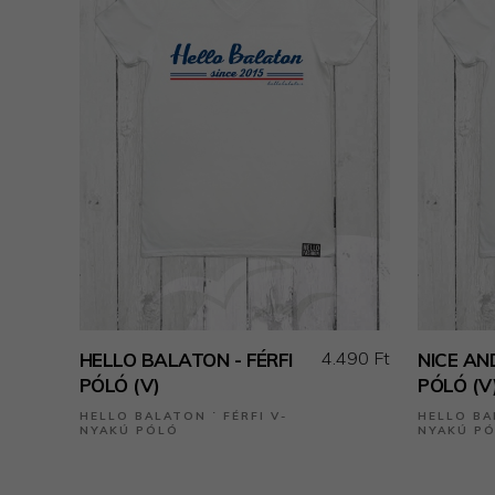
4.490 Ft
HELLO BALATON - FÉRFI
NICE AN
PÓLÓ (V)
PÓLÓ (V
HELLO BALATON ˙ FÉRFI V-
HELLO BA
NYAKÚ PÓLÓ
NYAKÚ P