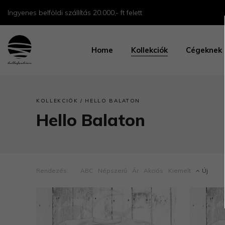
Ingyenes belföldi szállítás 20.000,- ft felett
Home
Kollekciók
Cégeknek
/
KOLLEKCIÓK
HELLO BALATON
Hello Balaton
Rendezés:
ABC
Népszerű
Ár
Akciós
Kiemelt
Új