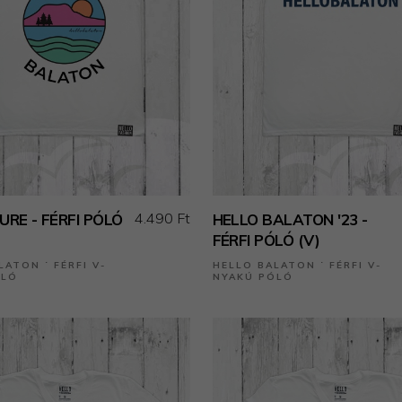
4.490 Ft
RE - FÉRFI PÓLÓ
HELLO BALATON '23 -
FÉRFI PÓLÓ (V)
LATON ˙ FÉRFI V-
HELLO BALATON ˙ FÉRFI V-
ÓLÓ
NYAKÚ PÓLÓ