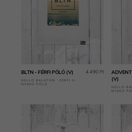
4.490 Ft
BLTN - FÉRFI PÓLÓ (V)
ADVENTU
(V)
HELLO BALATON ˙ FÉRFI V-
NYAKÚ PÓLÓ
HELLO BA
NYAKÚ P