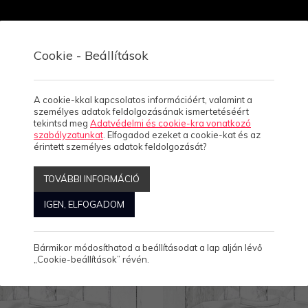
Cookie - Beállítások
Viszonteladóknak
Rólunk
Kapcsolat, üzletek
A cookie-kkal kapcsolatos információért, valamint a
személyes adatok feldolgozásának ismertetéséért
tekintsd meg
Adatvédelmi és cookie-kra vonatkozó
szabályzatunkat
. Elfogadod ezeket a cookie-kat és az
érintett személyes adatok feldolgozását?
TOVÁBBI INFORMÁCIÓ
IGEN, ELFOGADOM
Megjelenítve: 25-48
Összesen: 554 Termék
Bármikor módosíthatod a beállításodat a lap alján lévő
„Cookie-beállítások” révén.