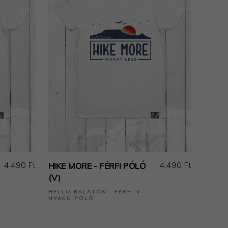
4.490 Ft
4.490 Ft
HIKE MORE - FÉRFI PÓLÓ
(V)
HELLO BALATON ˙ FÉRFI V-
NYAKÚ PÓLÓ