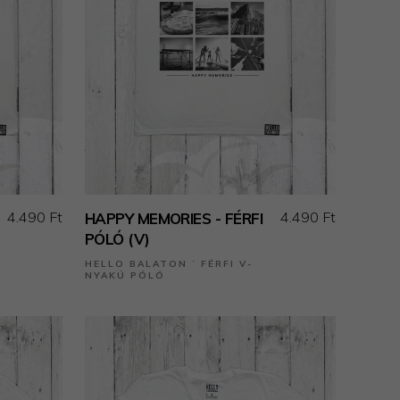
4.490 Ft
4.490 Ft
HAPPY MEMORIES - FÉRFI
PÓLÓ (V)
HELLO BALATON ˙ FÉRFI V-
NYAKÚ PÓLÓ