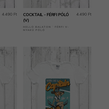
4.490 Ft
4.490 Ft
COCKTAIL - FÉRFI PÓLÓ
(V)
HELLO BALATON ˙ FÉRFI V-
NYAKÚ PÓLÓ