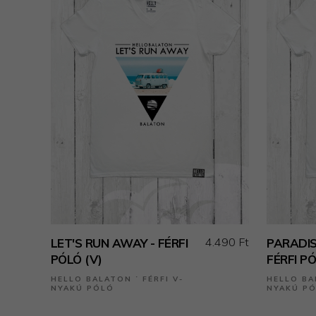
4.490 Ft
LET'S RUN AWAY - FÉRFI
PARADIS
PÓLÓ (V)
FÉRFI PÓ
HELLO BALATON ˙ FÉRFI V-
HELLO BA
NYAKÚ PÓLÓ
NYAKÚ P