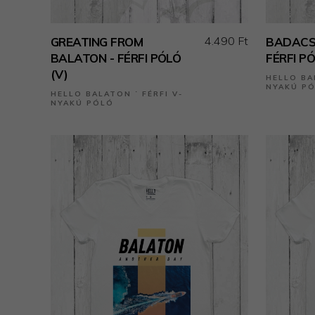
4.490 Ft
GREATING FROM
BADACSO
BALATON - FÉRFI PÓLÓ
FÉRFI PÓ
(V)
HELLO BA
NYAKÚ P
HELLO BALATON ˙ FÉRFI V-
NYAKÚ PÓLÓ