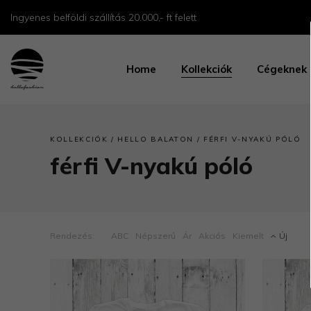
Ingyenes belföldi szállítás 20.000,- ft felett
Home
Kollekciók
Cégeknek
/
/
KOLLEKCIÓK
HELLO BALATON
FÉRFI V-NYAKÚ PÓLÓ
férfi V-nyakú póló
Rendezés:
ABC
Népszerű
Ár
Akciós
Kiemelt
Új