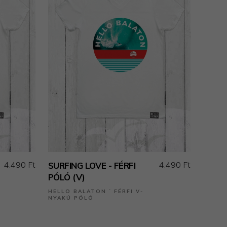
4.490 Ft
4.490 Ft
SURFING LOVE - FÉRFI
PÓLÓ (V)
HELLO BALATON ˙ FÉRFI V-
NYAKÚ PÓLÓ