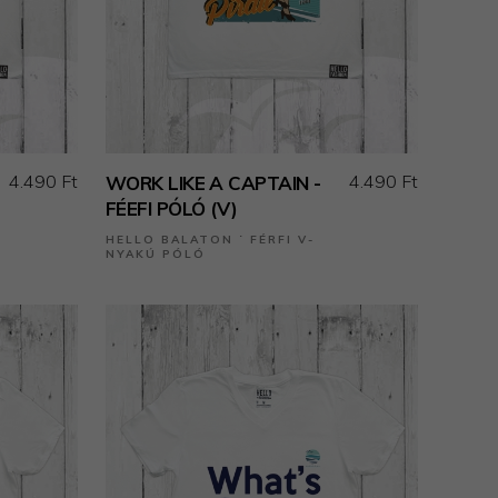
4.490 Ft
4.490 Ft
WORK LIKE A CAPTAIN -
FÉEFI PÓLÓ (V)
HELLO BALATON ˙ FÉRFI V-
NYAKÚ PÓLÓ