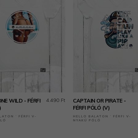
4.490 Ft
ONE WILD - FÉRFI
CAPTAIN OR PIRATE -
)
FÉRFI PÓLÓ (V)
LATON ˙ FÉRFI V-
HELLO BALATON ˙ FÉRFI V-
ÓLÓ
NYAKÚ PÓLÓ