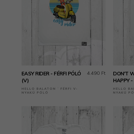
4.490 Ft
EASY RIDER - FÉRFI PÓLÓ
DON'T 
(V)
HAPPY - 
HELLO BALATON ˙ FÉRFI V-
HELLO BA
NYAKÚ PÓLÓ
NYAKÚ P