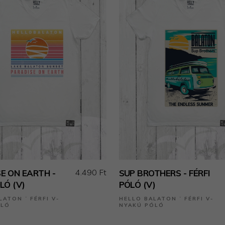
4.490 Ft
E ON EARTH -
SUP BROTHERS - FÉRFI
LÓ (V)
PÓLÓ (V)
LATON ˙ FÉRFI V-
HELLO BALATON ˙ FÉRFI V-
ÓLÓ
NYAKÚ PÓLÓ