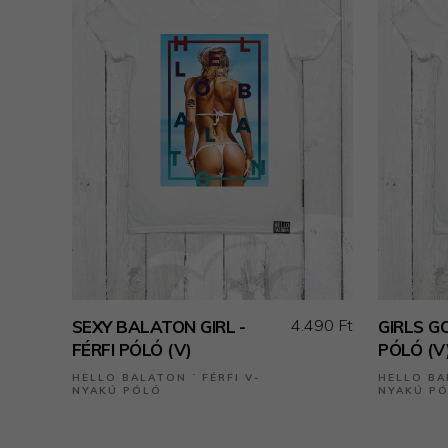
4.490 Ft
SEXY BALATON GIRL -
GIRLS G
FÉRFI PÓLÓ (V)
PÓLÓ (V
HELLO BALATON ˙ FÉRFI V-
HELLO BA
NYAKÚ PÓLÓ
NYAKÚ P