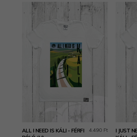
4.490 Ft
ALL I NEED IS KÁLI - FÉRFI
I JUST 