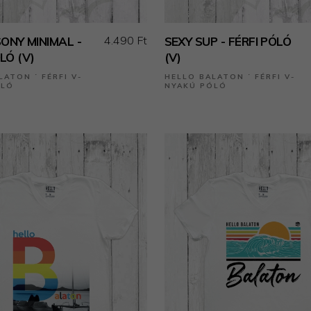
4.490 Ft
NY MINIMAL -
SEXY SUP - FÉRFI PÓLÓ
LÓ (V)
(V)
LATON ˙ FÉRFI V-
HELLO BALATON ˙ FÉRFI V-
ÓLÓ
NYAKÚ PÓLÓ