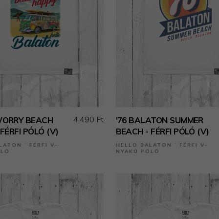
4.490 Ft
WORRY BEACH
'76 BALATON SUMMER
FÉRFI PÓLÓ (V)
BEACH - FÉRFI PÓLÓ (V)
LATON ˙ FÉRFI V-
HELLO BALATON ˙ FÉRFI V-
ÓLÓ
NYAKÚ PÓLÓ