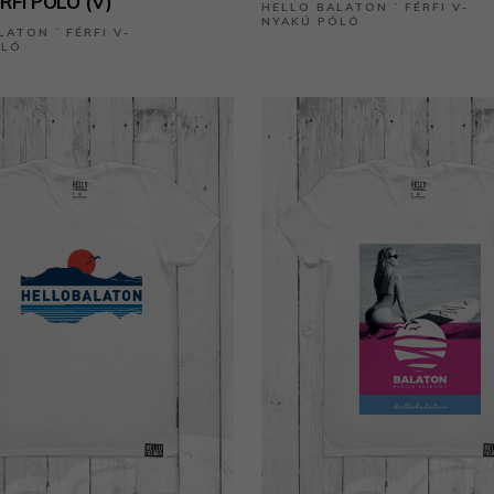
ÉRFI PÓLÓ (V)
HELLO BALATON ˙ FÉRFI V-
NYAKÚ PÓLÓ
LATON ˙ FÉRFI V-
ÓLÓ