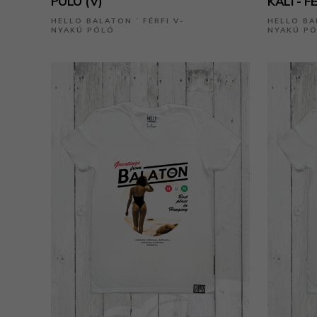
PÓLÓ (V)
KÁLI - F
HELLO BALATON ˙ FÉRFI V-
HELLO BA
NYAKÚ PÓLÓ
NYAKÚ P