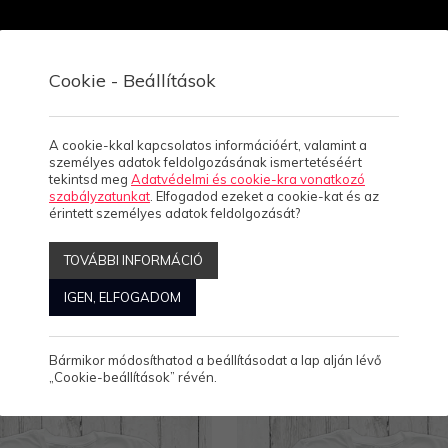
Cookie - Beállítások
Viszonteladóknak
Rólunk
Kapcsolat, üzletek
A cookie-kkal kapcsolatos információért, valamint a
személyes adatok feldolgozásának ismertetéséért
tekintsd meg
Adatvédelmi és cookie-kra vonatkozó
szabályzatunkat
. Elfogadod ezeket a cookie-kat és az
érintett személyes adatok feldolgozását?
TOVÁBBI INFORMÁCIÓ
IGEN, ELFOGADOM
Megjelenítve: 49-72
Összesen: 97 Termék
Bármikor módosíthatod a beállításodat a lap alján lévő
„Cookie-beállítások” révén.