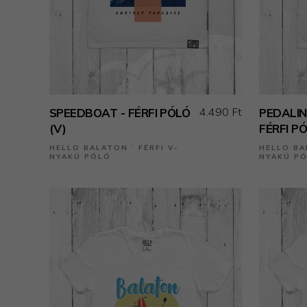
4.490 Ft
SPEEDBOAT - FÉRFI PÓLÓ
PEDALIN
(V)
FÉRFI PÓ
HELLO BALATON ˙ FÉRFI V-
HELLO BA
NYAKÚ PÓLÓ
NYAKÚ P