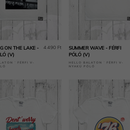
4.490 Ft
G ON THE LAKE -
SUMMER WAVE - FÉRFI
LÓ (V)
PÓLÓ (V)
LATON ˙ FÉRFI V-
HELLO BALATON ˙ FÉRFI V-
ÓLÓ
NYAKÚ PÓLÓ