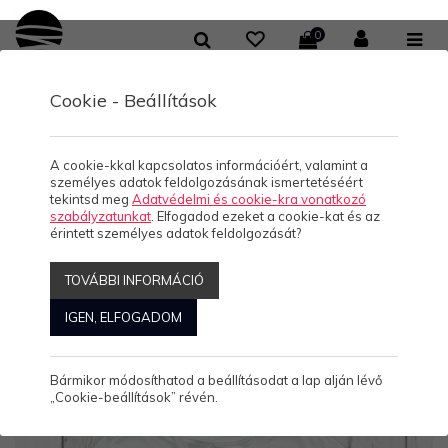
0
Cookie - Beállítások
/
/
KOLLEKCIÓK
HELLO BALATON
FÉRFI V-NYAKÚ PÓLÓ
férfi V-nyakú póló
A cookie-kkal kapcsolatos információért, valamint a
személyes adatok feldolgozásának ismertetéséért
tekintsd meg
Adatvédelmi és cookie-kra vonatkozó
szabályzatunkat
. Elfogadod ezeket a cookie-kat és az
érintett személyes adatok feldolgozását?
Rendezés:
ABC
Népszerű
Ár
Akciós
Kiemelt
Új
TOVÁBBI INFORMÁCIÓ
Megjelenítve: 25-48
Összesen: 97 Termék
IGEN, ELFOGADOM
Bármikor módosíthatod a beállításodat a lap alján lévő
„Cookie-beállítások” révén.