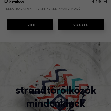
4.490 Ft
Kék csíkos
HELLO BALATON ˙ FÉRFI KEREK-NYAKÚ PÓLÓ
TÖBB
ÖSSZES
strandtörölközők
mindenkinek