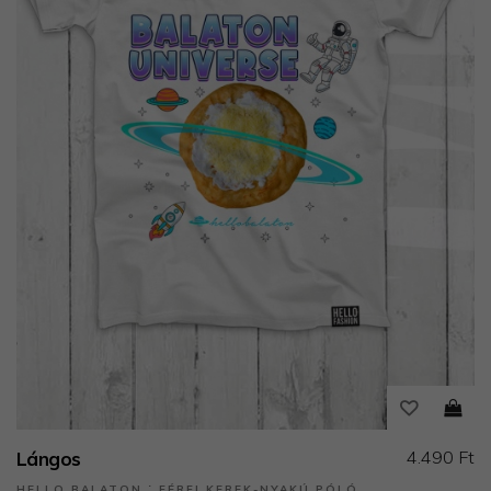
4.490 Ft
Lángos
HELLO BALATON ˙ FÉRFI KEREK-NYAKÚ PÓLÓ