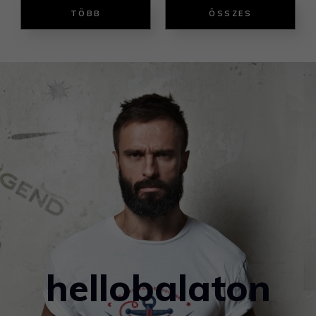
TÖBB
ÖSSZES
hellobalaton