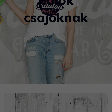
pólók
​csajoknak