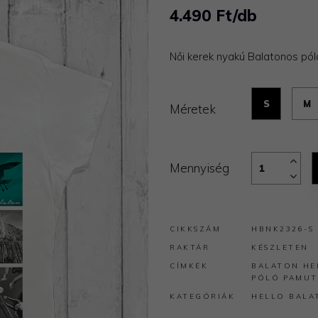
4.490 Ft/db
Női kerek nyakú Balatonos pól
S
M
Méretek
Mennyiség
CIKKSZÁM
HBNK2326-S
RAKTÁR
KÉSZLETEN
CÍMKÉK
BALATON
HE
PÓLÓ
PAMUT
KATEGÓRIÁK
HELLO BALA