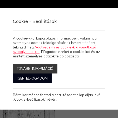
Cookie - Beállítások
Viszonteladóknak
Rólunk
Kapcsolat, üzletek
A cookie-kkal kapcsolatos információért, valamint a
személyes adatok feldolgozásának ismertetéséért
tekintsd meg
Adatvédelmi és cookie-kra vonatkozó
szabályzatunkat
. Elfogadod ezeket a cookie-kat és az
/
Ó
MEMORIES- NŐI PÓLÓ
érintett személyes adatok feldolgozását?
TOVÁBBI INFORMÁCIÓ
IGEN, ELFOGADOM
Bármikor módosíthatod a beállításodat a lap alján lévő
„Cookie-beállítások” révén.
MEMORIES