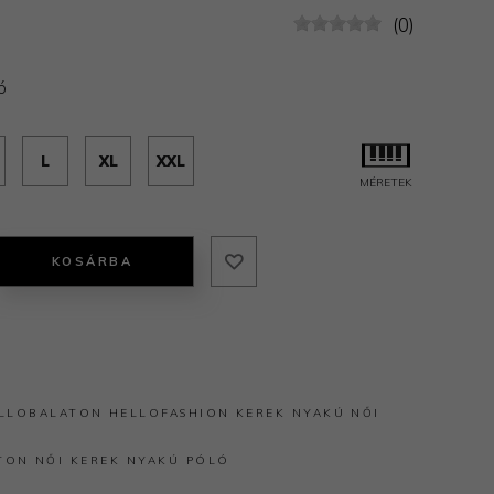
(0)
ó
L
XL
XXL
MÉRETEK
KOSÁRBA
LLOBALATON
HELLOFASHION
KEREK NYAKÚ
NŐI
TON
NŐI KEREK NYAKÚ PÓLÓ