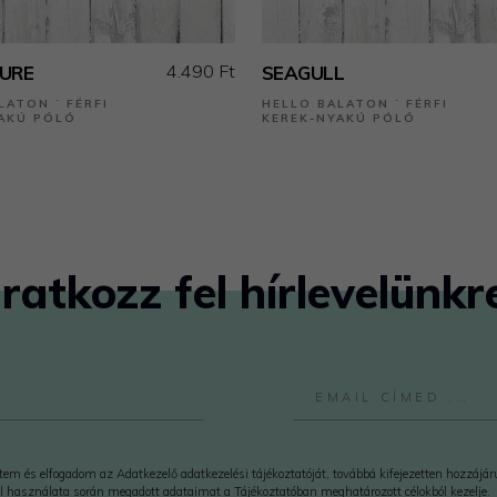
4.490 Ft
URE
SEAGULL
LATON ˙ FÉRFI
HELLO BALATON ˙ FÉRFI
AKÚ PÓLÓ
KEREK-NYAKÚ PÓLÓ
Iratkozz fel hírlevelünkr
em és elfogadom az Adatkezelő adatkezelési tájékoztatóját, továbbá kifejezetten hozzájá
l használata során megadott adataimat a Tájékoztatóban meghatározott célokból kezelje.