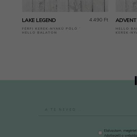
4.490 Ft
LAKE LEGEND
ADVENT
FÉRFI KEREK-NYAKÚ PÓLÓ ˙
HELLO BA
HELLO BALATON
KEREK-NY
Elolvastam, megértett
Adatkezelő a webolda