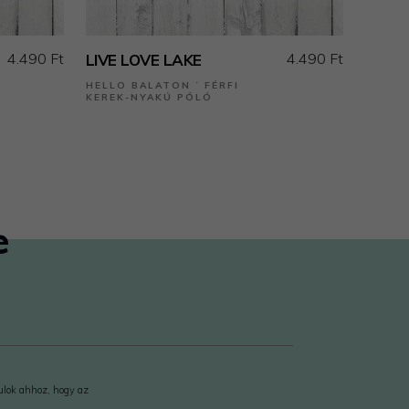
4.490 Ft
4.490 Ft
LIVE LOVE LAKE
HELLO BALATON ˙ FÉRFI
KEREK-NYAKÚ PÓLÓ
e
rulok ahhoz, hogy az