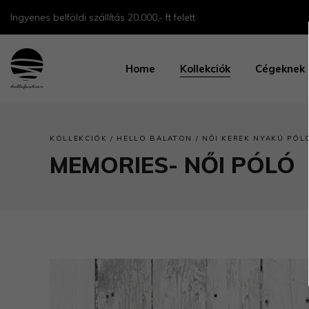
Ingyenes belföldi szállítás 20.000,- ft felett
Home
Kollekciók
Cégeknek
/
/
KOLLEKCIÓK
HELLO BALATON
NŐI KEREK NYAKÚ PÓL
MEMORIES- NŐI PÓLÓ