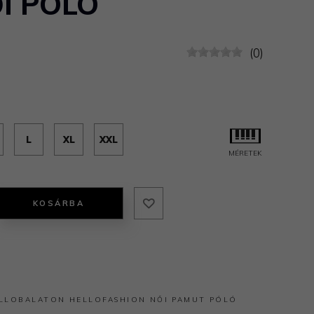
I PÓLÓ
(0)
L
XL
XXL
MÉRETEK
KOSÁRBA
LLOBALATON
HELLOFASHION
NŐI
PAMUT
PÓLÓ