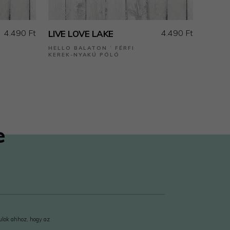
4.490 Ft
4.490 Ft
LIVE LOVE LAKE
HELLO BALATON ˙ FÉRFI
KEREK-NYAKÚ PÓLÓ
e
rulok ahhoz, hogy az