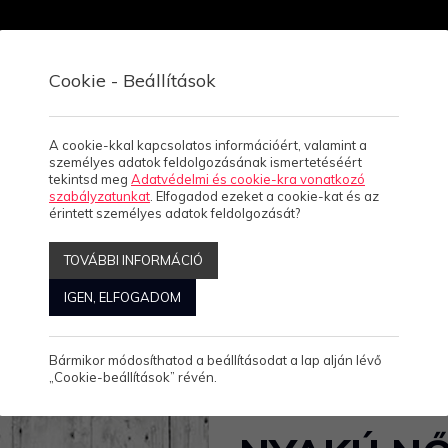
Cookie - Beállítások
Viszonteladóknak
Rólunk
Kapcsolat, üzletek
A cookie-kkal kapcsolatos információért, valamint a
személyes adatok feldolgozásának ismertetéséért
tekintsd meg
Adatvédelmi és cookie-kra vonatkozó
szabályzatunkat
. Elfogadod ezeket a cookie-kat és az
ITORLÁS VIRÁGOKKAL -V NYAKÚ NŐI PÓLÓ
érintett személyes adatok feldolgozását?
L -V NYAKÚ NŐI PÓLÓ
TOVÁBBI INFORMÁCIÓ
IGEN, ELFOGADOM
Bármikor módosíthatod a beállításodat a lap alján lévő
„Cookie-beállítások” révén.
VITORLÁS