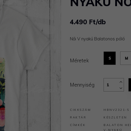
NYAKÚ NŐ
4.490 Ft/db
Női V nyakú Balatonos póló
S
M
Méretek
Mennyiség
CIKKSZÁM
HBNV2321-S
RAKTÁR
KÉSZLETEN
CÍMKÉK
BALATON
HE
V-NYAKÚ