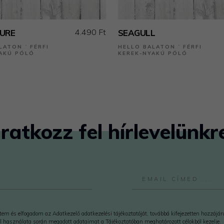
4.490 Ft
URE
SEAGULL
LATON ˙ FÉRFI
HELLO BALATON ˙ FÉRFI
AKÚ PÓLÓ
KEREK-NYAKÚ PÓLÓ
Iratkozz fel hírlevelünkr
em és elfogadom az Adatkezelő adatkezelési tájékoztatóját, továbbá kifejezetten hozzájá
l használata során megadott adataimat a Tájékoztatóban meghatározott célokból kezelje.