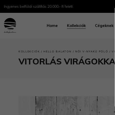
Ingyenes belföldi szállítás 20.000,- ft felett
Home
Kollekciók
Cégeknek
/
/
/
KOLLEKCIÓK
HELLO BALATON
NŐI V-NYAKÚ PÓLÓ
V
VITORLÁS VIRÁGOKKA