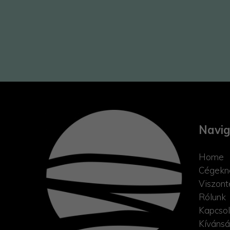
Navig
Home
Cégekn
Viszont
Rólunk
Kapcsol
Kívánsá