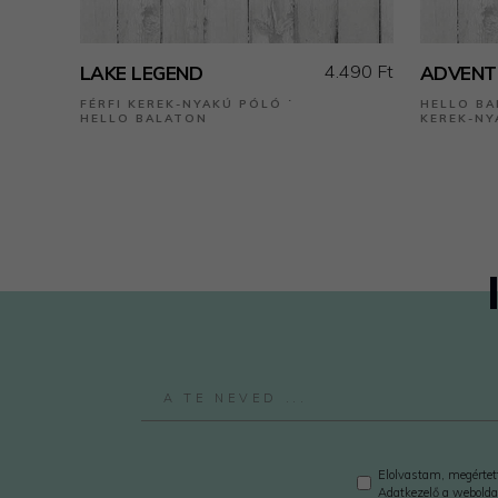
4.490 Ft
LAKE LEGEND
ADVENT
FÉRFI KEREK-NYAKÚ PÓLÓ ˙
HELLO BA
HELLO BALATON
KEREK-NY
Elolvastam, megértett
Adatkezelő a webolda