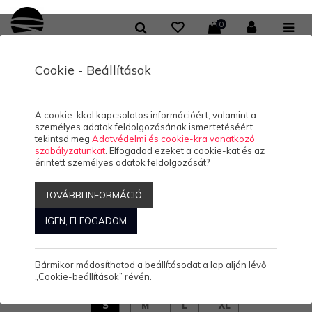
0
Cookie - Beállítások
/
/
/
KOLLEKCIÓK
HELLO BALATON
NŐI TOP
SWANS - TOP
swans - TOP
A cookie-kkal kapcsolatos információért, valamint a
személyes adatok feldolgozásának ismertetéséért
tekintsd meg
Adatvédelmi és cookie-kra vonatkozó
szabályzatunkat
. Elfogadod ezeket a cookie-kat és az
érintett személyes adatok feldolgozását?
swans - TOP
TOVÁBBI INFORMÁCIÓ
IGEN, ELFOGADOM
4.490 Ft/db
(0)
Bármikor módosíthatod a beállításodat a lap alján lévő
„Cookie-beállítások” révén.
S
M
L
XL