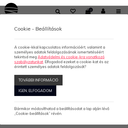
0
Cookie - Beállítások
KOLLEKCIÓK
Póló
A cookie-kkal kapcsolatos információért, valamint a
személyes adatok feldolgozásának ismertetéséért
tekintsd meg
Adatvédelmi és cookie-kra vonatkozó
szabályzatunkat
. Elfogadod ezeket a cookie-kat és az
érintett személyes adatok feldolgozását?
Szűrők:
PÓLÓ
TOVÁBBI INFORMÁCIÓ
IGEN, ELFOGADOM
Rendezés:
ABC
Népszerű
Ár
Akciós
Kiemelt
Új
Megjelenítve: -23-0
Összesen: 371 Termék
Bármikor módosíthatod a beállításodat a lap alján lévő
„Cookie-beállítások” révén.
1
2
3
...
16