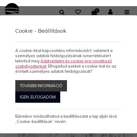
0
Cookie - Beállítások
KOLLEKCIÓK
Hellofashion
A cookie-kkal kapcsolatos információért, valamint a
személyes adatok feldolgozásának ismertetéséért
tekintsd meg
Adatvédelmi és cookie-kra vonatkozó
szabályzatunkat
. Elfogadod ezeket a cookie-kat és az
érintett személyes adatok feldolgozását?
Szűrők:
HELLOFASHION
TOVÁBBI INFORMÁCIÓ
IGEN, ELFOGADOM
Rendezés:
ABC
Népszerű
Ár
Akciós
Kiemelt
Új
Megjelenítve: 169-192
Összesen: 229 Termék
Bármikor módosíthatod a beállításodat a lap alján lévő
„Cookie-beállítások” révén.