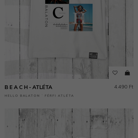
4.490 Ft
B E A C H - ATLÉTA
HELLO BALATON ˙ FÉRFI ATLÉTA