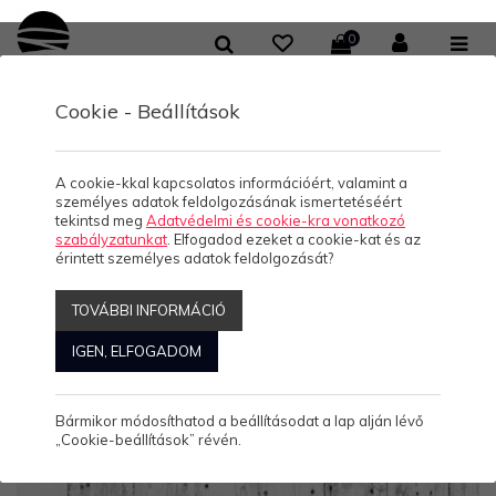
0
Cookie - Beállítások
KOLLEKCIÓK
Balaton
A cookie-kkal kapcsolatos információért, valamint a
személyes adatok feldolgozásának ismertetéséért
tekintsd meg
Adatvédelmi és cookie-kra vonatkozó
szabályzatunkat
. Elfogadod ezeket a cookie-kat és az
érintett személyes adatok feldolgozását?
Szűrők:
BALATON
TOVÁBBI INFORMÁCIÓ
IGEN, ELFOGADOM
Rendezés:
ABC
Népszerű
Ár
Akciós
Kiemelt
Új
Megjelenítve: 145-168
Összesen: 512 Termék
Bármikor módosíthatod a beállításodat a lap alján lévő
„Cookie-beállítások” révén.