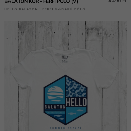
4.490 Ft
BALATON KÖR - FÉRFI PÓLÓ (V)
HELLO BALATON ˙ FÉRFI V-NYAKÚ PÓLÓ