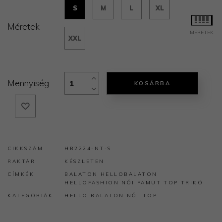
S
M
L
XL
Méretek
MÉRETEK
XXL
Mennyiség
KOSÁRBA
CIKKSZÁM
HB2224-NT-S
RAKTÁR
KÉSZLETEN
CÍMKÉK
BALATON
HELLOBALATON
HELLOFASHION
NŐI
PAMUT
TOP
TRIKÓ
KATEGÓRIÁK
HELLO BALATON
NŐI TOP