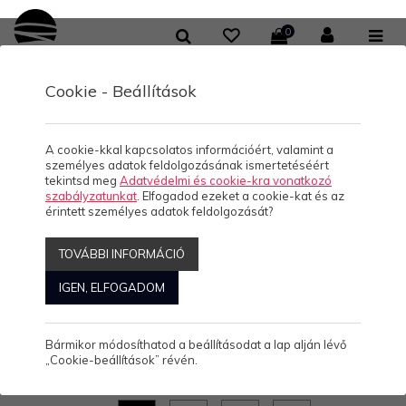
0
Cookie - Beállítások
/
/
/
KOLLEKCIÓK
HELLO BALATON
NŐI TOP
BEAUTIFUL-TOP
BEAUTIFUL-TOP
A cookie-kkal kapcsolatos információért, valamint a
személyes adatok feldolgozásának ismertetéséért
tekintsd meg
Adatvédelmi és cookie-kra vonatkozó
szabályzatunkat
. Elfogadod ezeket a cookie-kat és az
érintett személyes adatok feldolgozását?
BEAUTIFUL-TOP
TOVÁBBI INFORMÁCIÓ
IGEN, ELFOGADOM
4.490 Ft/db
(0)
Bármikor módosíthatod a beállításodat a lap alján lévő
„Cookie-beállítások” révén.