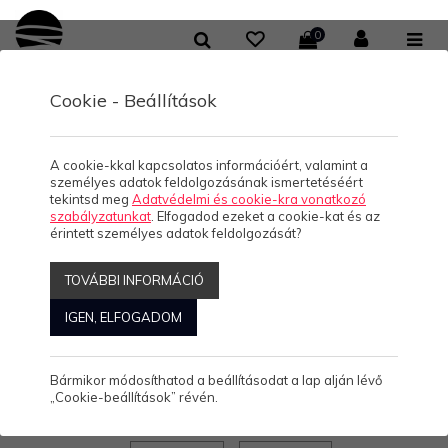
0
Cookie - Beállítások
/
/
/
KOLLEKCIÓK
HELLO BALATON
GYEREK PÓLÓK
BEAR
BEAR
A cookie-kkal kapcsolatos információért, valamint a
személyes adatok feldolgozásának ismertetéséért
tekintsd meg
Adatvédelmi és cookie-kra vonatkozó
szabályzatunkat
. Elfogadod ezeket a cookie-kat és az
érintett személyes adatok feldolgozását?
BEAR
TOVÁBBI INFORMÁCIÓ
IGEN, ELFOGADOM
3.490 Ft/db
(0)
Bármikor módosíthatod a beállításodat a lap alján lévő
„Cookie-beállítások” révén.