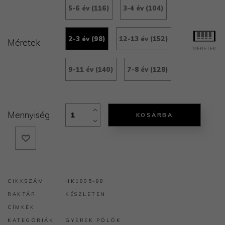
5-6 év (116)
3-4 év (104)
2-3 év (98)
12-13 év (152)
Méretek
MÉRETEK
9-11 év (140)
7-8 év (128)
Mennyiség
KOSÁRBA
CIKKSZÁM
HK1805-98
RAKTÁR
KÉSZLETEN
CÍMKÉK
KATEGÓRIÁK
GYEREK PÓLÓK