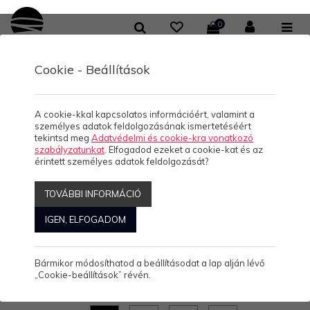
0
Cookie - Beállítások
/
/
/
KOLLEKCIÓK
HELLO BALATON
NŐI KEREK NYAKÚ PÓLÓ
BALCSI- NŐI PÓLÓ
BALCSI- NŐI PÓLÓ
A cookie-kkal kapcsolatos információért, valamint a
személyes adatok feldolgozásának ismertetéséért
tekintsd meg
Adatvédelmi és cookie-kra vonatkozó
szabályzatunkat
. Elfogadod ezeket a cookie-kat és az
érintett személyes adatok feldolgozását?
BALCSI- NŐI PÓLÓ
TOVÁBBI INFORMÁCIÓ
IGEN, ELFOGADOM
4.490 Ft/db
(0)
Bármikor módosíthatod a beállításodat a lap alján lévő
Női kerek nyakú Balatonos póló
„Cookie-beállítások” révén.