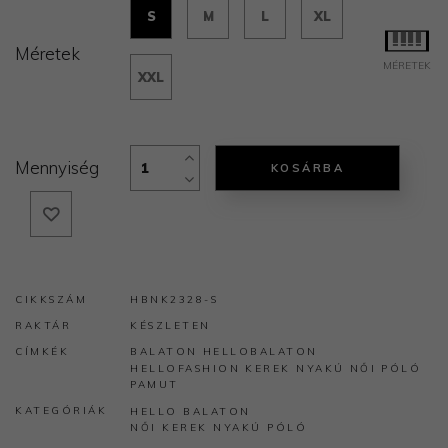
S
M
L
XL
Méretek
MÉRETEK
XXL
Mennyiség
KOSÁRBA
CIKKSZÁM
HBNK2328-S
RAKTÁR
KÉSZLETEN
CÍMKÉK
BALATON
HELLOBALATON
HELLOFASHION
KEREK NYAKÚ
NŐI
PÓLÓ
PAMUT
KATEGÓRIÁK
HELLO BALATON
NŐI KEREK NYAKÚ PÓLÓ