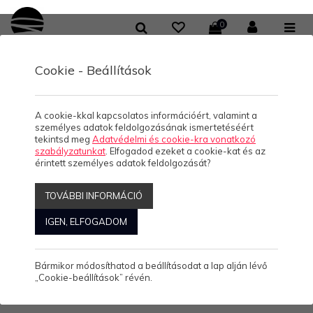
0
Cookie - Beállítások
/
/
/
KOLLEKCIÓK
HELLO BALATON
NŐI KEREK NYAKÚ PÓLÓ
BALATON FELIRAT-NŐI PÓLÓ
BALATON FELIRAT-NŐI
A cookie-kkal kapcsolatos információért, valamint a
személyes adatok feldolgozásának ismertetéséért
PÓLÓ
tekintsd meg
Adatvédelmi és cookie-kra vonatkozó
szabályzatunkat
. Elfogadod ezeket a cookie-kat és az
érintett személyes adatok feldolgozását?
BALATON FELIRAT-
TOVÁBBI INFORMÁCIÓ
NŐI PÓLÓ
IGEN, ELFOGADOM
Bármikor módosíthatod a beállításodat a lap alján lévő
4.490 Ft/db
(0)
„Cookie-beállítások” révén.