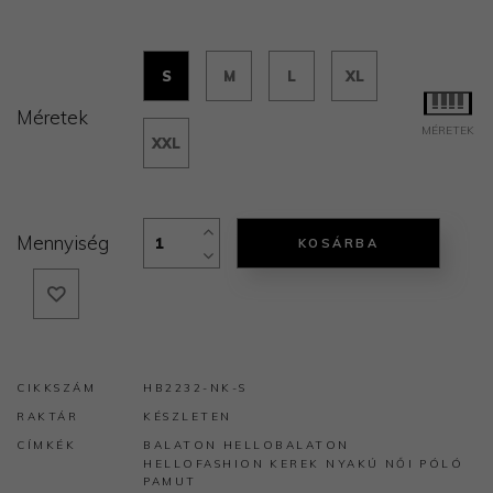
S
M
L
XL
Méretek
MÉRETEK
XXL
Mennyiség
KOSÁRBA
CIKKSZÁM
HB2232-NK-S
RAKTÁR
KÉSZLETEN
CÍMKÉK
BALATON
HELLOBALATON
HELLOFASHION
KEREK NYAKÚ
NŐI
PÓLÓ
PAMUT