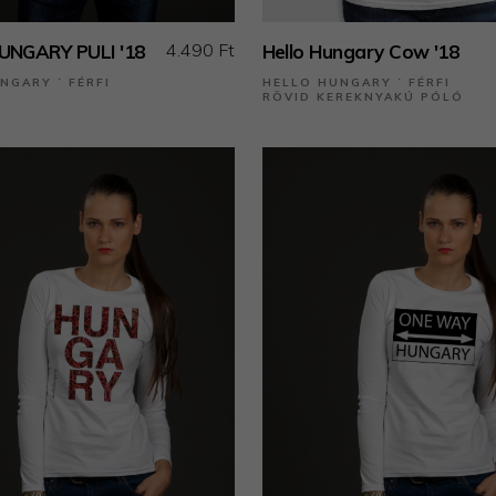
4.490 Ft
UNGARY PULI '18
Hello Hungary Cow '18
NGARY ˙ FÉRFI
HELLO HUNGARY ˙ FÉRFI
RÖVID KEREKNYAKÚ PÓLÓ