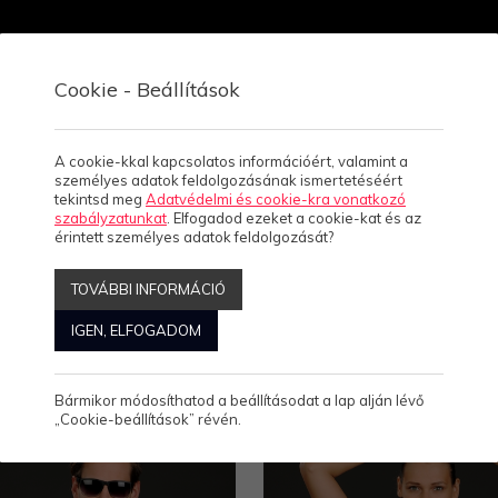
Cookie - Beállítások
Viszonteladóknak
Rólunk
Kapcsolat, üzletek
A cookie-kkal kapcsolatos információért, valamint a
személyes adatok feldolgozásának ismertetéséért
tekintsd meg
Adatvédelmi és cookie-kra vonatkozó
szabályzatunkat
. Elfogadod ezeket a cookie-kat és az
érintett személyes adatok feldolgozását?
TOVÁBBI INFORMÁCIÓ
IGEN, ELFOGADOM
Megjelenítve: 1-24
Összesen: 56 Termék
Bármikor módosíthatod a beállításodat a lap alján lévő
„Cookie-beállítások” révén.