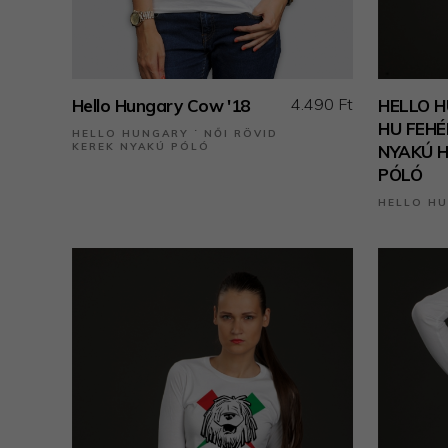
4.490 Ft
Hello Hungary Cow '18
HELLO H
HU FEHÉ
HELLO HUNGARY ˙ NŐI RÖVID
KEREK NYAKÚ PÓLÓ
NYAKÚ H
PÓLÓ
HELLO H