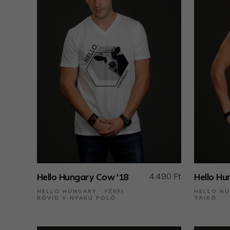
4.490 Ft
Hello Hungary Cow '18
Hello Hu
HELLO HUNGARY ˙ FÉRFI
HELLO HU
RÖVID V-NYAKÚ PÓLÓ
TRIKÓ