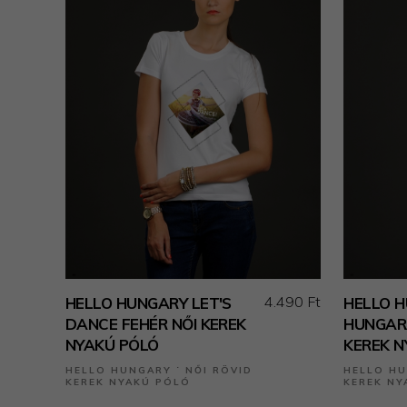
4.490 Ft
HELLO HUNGARY LET'S
HELLO 
DANCE FEHÉR NŐI KEREK
HUNGAR
NYAKÚ PÓLÓ
KEREK N
HELLO HUNGARY ˙ NŐI RÖVID
HELLO HU
KEREK NYAKÚ PÓLÓ
KEREK NY