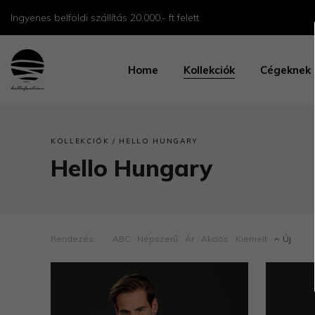
Ingyenes belföldi szállítás 20.000,- ft felett
Home
Kollekciók
Cégeknek
/
KOLLEKCIÓK
HELLO HUNGARY
Hello Hungary
Rendezés:
ABC
Népszerű
Ár
Akciós
Kiemelt
Új