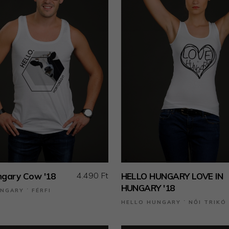
4.490 Ft
ngary Cow '18
HELLO HUNGARY LOVE IN
HUNGARY '18
NGARY ˙ FÉRFI
HELLO HUNGARY ˙ NŐI TRIKÓ