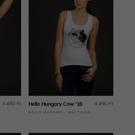
4.490 Ft
4.490 Ft
Hello Hungary Cow '18
HELLO HUNGARY ˙ NŐI TRIKÓ