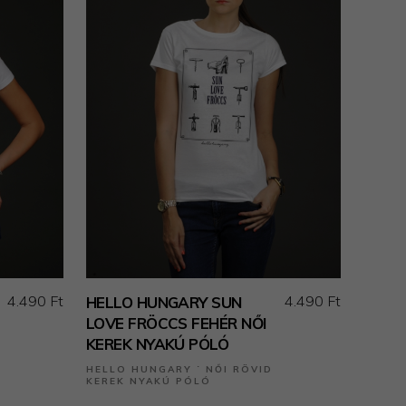
4.490 Ft
4.490 Ft
HELLO HUNGARY SUN
LOVE FRÖCCS FEHÉR NŐI
KEREK NYAKÚ PÓLÓ
HELLO HUNGARY ˙ NŐI RÖVID
KEREK NYAKÚ PÓLÓ