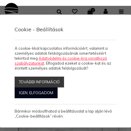
0
Cookie - Beállítások
/
KOLLEKCIÓK
HELLO BALATON
Hello Balaton
A cookie-kkal kapcsolatos információért, valamint a
személyes adatok feldolgozásának ismertetéséért
tekintsd meg
Adatvédelmi és cookie-kra vonatkozó
szabályzatunkat
. Elfogadod ezeket a cookie-kat és az
érintett személyes adatok feldolgozását?
Rendezés:
ABC
Népszerű
Ár
Akciós
Kiemelt
Új
TOVÁBBI INFORMÁCIÓ
Megjelenítve: 265-288
Összesen: 554 Termék
IGEN, ELFOGADOM
Bármikor módosíthatod a beállításodat a lap alján lévő
„Cookie-beállítások” révén.