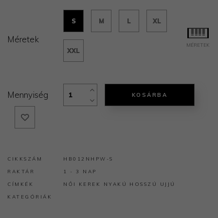
S
M
L
XL
Méretek
MÉRETEK
XXL
Mennyiség
KOSÁRBA
CIKKSZÁM
HB012NHPW-S
RAKTÁR
1 - 3 NAP
CÍMKÉK
NŐI
KEREK NYAKÚ
HOSSZÚ UJJÚ
KATEGÓRIÁK