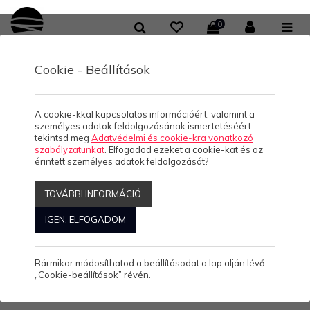
0
Cookie - Beállítások
/
KOLLEKCIÓK
HELLO BALATON SUMMER '18
HELLO BALATON
A cookie-kkal kapcsolatos információért, valamint a
SUMMER '18
személyes adatok feldolgozásának ismertetéséért
tekintsd meg
Adatvédelmi és cookie-kra vonatkozó
szabályzatunkat
. Elfogadod ezeket a cookie-kat és az
érintett személyes adatok feldolgozását?
HELLO BALATON
TOVÁBBI INFORMÁCIÓ
SUMMER '18
IGEN, ELFOGADOM
Bármikor módosíthatod a beállításodat a lap alján lévő
5.990 Ft/db
(0)
„Cookie-beállítások” révén.