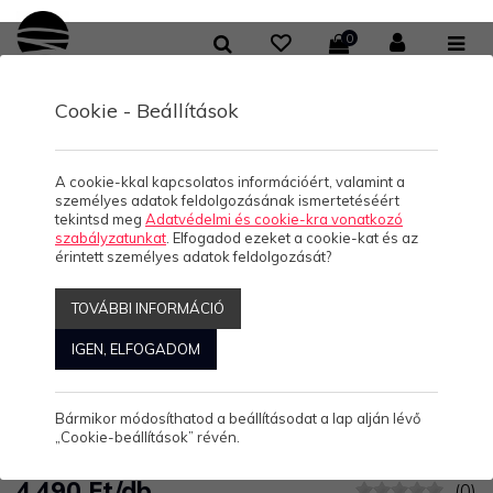
0
Cookie - Beállítások
/
/
/
KOLLEKCIÓK
HELLO BALATON
FÉRFI V-NYAKÚ PÓLÓ
BALATON SUMMER PARADISE RETRO - FÉRFI PÓLÓ (V)
Balaton summer paradise
A cookie-kkal kapcsolatos információért, valamint a
személyes adatok feldolgozásának ismertetéséért
retro - FÉRFI PÓLÓ (V)
tekintsd meg
Adatvédelmi és cookie-kra vonatkozó
szabályzatunkat
. Elfogadod ezeket a cookie-kat és az
érintett személyes adatok feldolgozását?
Balaton summer
TOVÁBBI INFORMÁCIÓ
paradise retro -
IGEN, ELFOGADOM
FÉRFI PÓLÓ (V)
Bármikor módosíthatod a beállításodat a lap alján lévő
„Cookie-beállítások” révén.
4.490 Ft/db
(0)