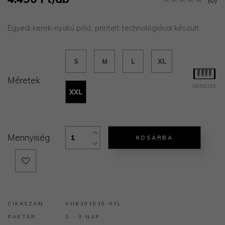
Egyedi kerek-nyakú póló, printelt technológiával készült.
S
M
L
XL
Méretek
MÉRETEK
XXL
Mennyiség
KOSÁRBA
CIKKSZÁM
VHB201910-XXL
RAKTÁR
1 - 3 NAP